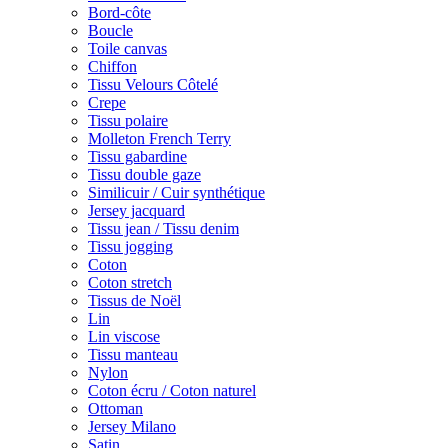
Bord-côte
Boucle
Toile canvas
Chiffon
Tissu Velours Côtelé
Crepe
Tissu polaire
Molleton French Terry
Tissu gabardine
Tissu double gaze
Similicuir / Cuir synthétique
Jersey jacquard
Tissu jean / Tissu denim
Tissu jogging
Coton
Coton stretch
Tissus de Noël
Lin
Lin viscose
Tissu manteau
Nylon
Coton écru / Coton naturel
Ottoman
Jersey Milano
Satin