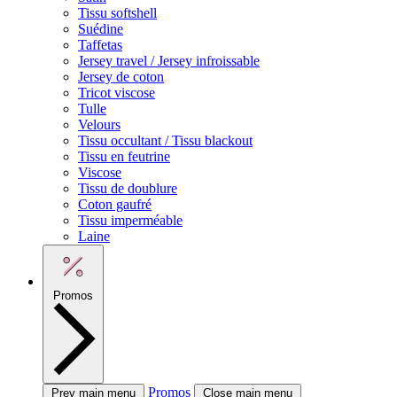
Tissu softshell
Suédine
Taffetas
Jersey travel / Jersey infroissable
Jersey de coton
Tricot viscose
Tulle
Velours
Tissu occultant / Tissu blackout
Tissu en feutrine
Viscose
Tissu de doublure
Coton gaufré
Tissu imperméable
Laine
Promos
Promos
Prev main menu
Close main menu