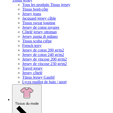
Tissus jersey
Tous les produits Tissus jersey
Tissus bord-côte
Jersey jeans
Jacquard jersey câble
Tissus sweat jogging
Jersey de coton rayures
Côtelé jersey ottoman
Jersey punta di milano
Tissus scuba crêpe
French terry
Jersey de coton 200 gr/m2
Jersey de coton 240 gr/m2
Jersey de viscose 200 gr/m2
Jersey de viscose 230 gr/m2
Travel jersey
Jersey côtelé
Ttissu Jersey Gaufré
Lycra maillot de bain / sport
Tissus du mode