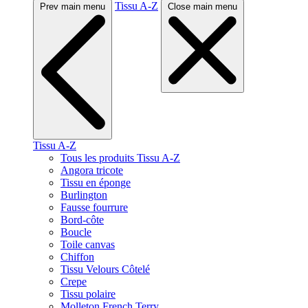
Tissu A-Z
Prev main menu
Close main menu
Tissu A-Z
Tous les produits Tissu A-Z
Angora tricote
Tissu en éponge
Burlington
Fausse fourrure
Bord-côte
Boucle
Toile canvas
Chiffon
Tissu Velours Côtelé
Crepe
Tissu polaire
Molleton French Terry