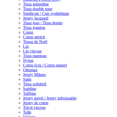
Tissu gabardine
Tissu double gaze
Similicuir / Cuir synthétique
Jersey jacquard
Tissu jean / Tissu denim
Tissu jogging
Coton
Coton stretch
Tissus de Noël
Lin
Lin viscose
Tissu manteau
Nylon
Coton écru / Coton naturel
Ottoman
Jersey Milano
Satin
Tissu softshell
Suédine
Taffetas
Jersey travel / Jersey infroissable
Jersey de coton
Tricot viscose
Tulle
Velours