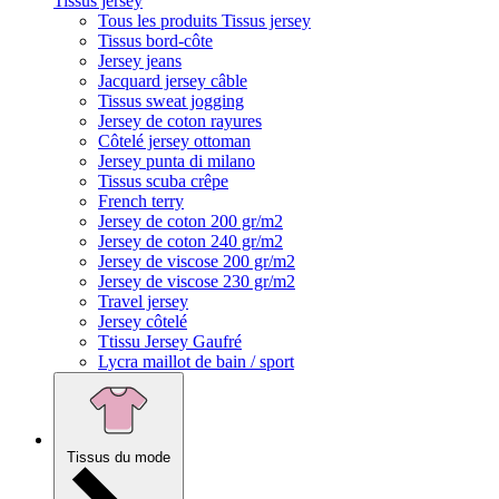
Tissus jersey
Tous les produits Tissus jersey
Tissus bord-côte
Jersey jeans
Jacquard jersey câble
Tissus sweat jogging
Jersey de coton rayures
Côtelé jersey ottoman
Jersey punta di milano
Tissus scuba crêpe
French terry
Jersey de coton 200 gr/m2
Jersey de coton 240 gr/m2
Jersey de viscose 200 gr/m2
Jersey de viscose 230 gr/m2
Travel jersey
Jersey côtelé
Ttissu Jersey Gaufré
Lycra maillot de bain / sport
Tissus du mode