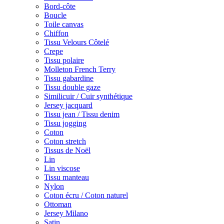
Bord-côte
Boucle
Toile canvas
Chiffon
Tissu Velours Côtelé
Crepe
Tissu polaire
Molleton French Terry
Tissu gabardine
Tissu double gaze
Similicuir / Cuir synthétique
Jersey jacquard
Tissu jean / Tissu denim
Tissu jogging
Coton
Coton stretch
Tissus de Noël
Lin
Lin viscose
Tissu manteau
Nylon
Coton écru / Coton naturel
Ottoman
Jersey Milano
Satin