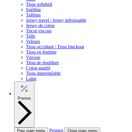
Tissu softshell
Suédine
Taffetas
Jersey travel / Jersey infroissable
Jersey de coton
Tricot viscose
Tulle
Velours
Tissu occultant / Tissu blackout
Tissu en feutrine
Viscose
Tissu de doublure
Coton gaufré
Tissu imperméable
Laine
Promos
Promos
Prev main menu
Close main menu