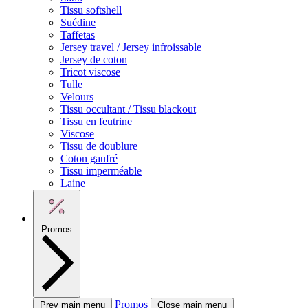
Tissu softshell
Suédine
Taffetas
Jersey travel / Jersey infroissable
Jersey de coton
Tricot viscose
Tulle
Velours
Tissu occultant / Tissu blackout
Tissu en feutrine
Viscose
Tissu de doublure
Coton gaufré
Tissu imperméable
Laine
Promos
Promos
Prev main menu
Close main menu