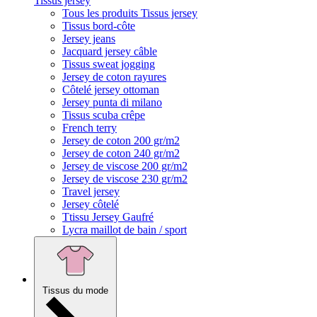
Tissus jersey
Tous les produits Tissus jersey
Tissus bord-côte
Jersey jeans
Jacquard jersey câble
Tissus sweat jogging
Jersey de coton rayures
Côtelé jersey ottoman
Jersey punta di milano
Tissus scuba crêpe
French terry
Jersey de coton 200 gr/m2
Jersey de coton 240 gr/m2
Jersey de viscose 200 gr/m2
Jersey de viscose 230 gr/m2
Travel jersey
Jersey côtelé
Ttissu Jersey Gaufré
Lycra maillot de bain / sport
Tissus du mode