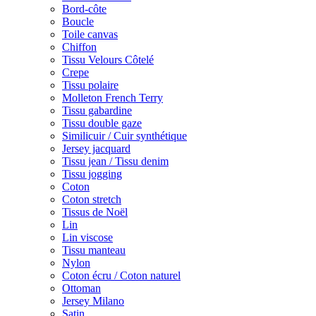
Bord-côte
Boucle
Toile canvas
Chiffon
Tissu Velours Côtelé
Crepe
Tissu polaire
Molleton French Terry
Tissu gabardine
Tissu double gaze
Similicuir / Cuir synthétique
Jersey jacquard
Tissu jean / Tissu denim
Tissu jogging
Coton
Coton stretch
Tissus de Noël
Lin
Lin viscose
Tissu manteau
Nylon
Coton écru / Coton naturel
Ottoman
Jersey Milano
Satin