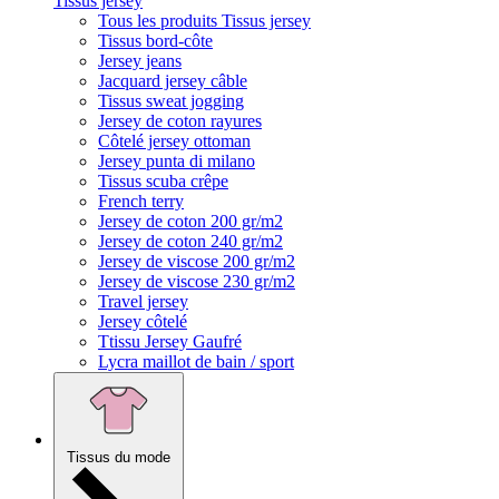
Tissus jersey
Tous les produits Tissus jersey
Tissus bord-côte
Jersey jeans
Jacquard jersey câble
Tissus sweat jogging
Jersey de coton rayures
Côtelé jersey ottoman
Jersey punta di milano
Tissus scuba crêpe
French terry
Jersey de coton 200 gr/m2
Jersey de coton 240 gr/m2
Jersey de viscose 200 gr/m2
Jersey de viscose 230 gr/m2
Travel jersey
Jersey côtelé
Ttissu Jersey Gaufré
Lycra maillot de bain / sport
Tissus du mode