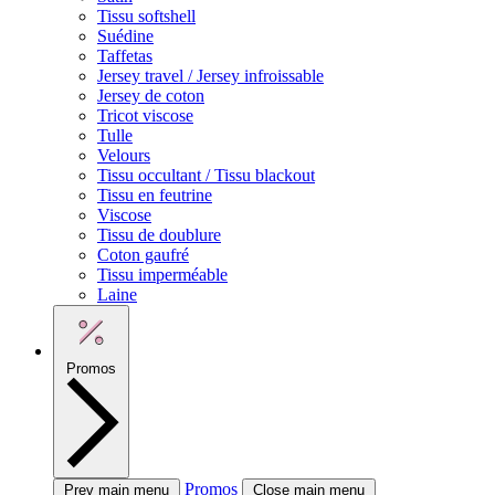
Tissu softshell
Suédine
Taffetas
Jersey travel / Jersey infroissable
Jersey de coton
Tricot viscose
Tulle
Velours
Tissu occultant / Tissu blackout
Tissu en feutrine
Viscose
Tissu de doublure
Coton gaufré
Tissu imperméable
Laine
Promos
Promos
Prev main menu
Close main menu