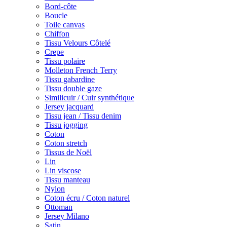
Bord-côte
Boucle
Toile canvas
Chiffon
Tissu Velours Côtelé
Crepe
Tissu polaire
Molleton French Terry
Tissu gabardine
Tissu double gaze
Similicuir / Cuir synthétique
Jersey jacquard
Tissu jean / Tissu denim
Tissu jogging
Coton
Coton stretch
Tissus de Noël
Lin
Lin viscose
Tissu manteau
Nylon
Coton écru / Coton naturel
Ottoman
Jersey Milano
Satin