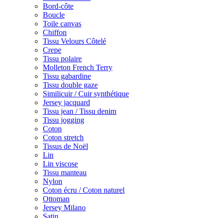
Bord-côte
Boucle
Toile canvas
Chiffon
Tissu Velours Côtelé
Crepe
Tissu polaire
Molleton French Terry
Tissu gabardine
Tissu double gaze
Similicuir / Cuir synthétique
Jersey jacquard
Tissu jean / Tissu denim
Tissu jogging
Coton
Coton stretch
Tissus de Noël
Lin
Lin viscose
Tissu manteau
Nylon
Coton écru / Coton naturel
Ottoman
Jersey Milano
Satin