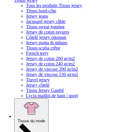
Tissus jersey
Tous les produits Tissus jersey
Tissus bord-côte
Jersey jeans
Jacquard jersey câble
Tissus sweat jogging
Jersey de coton rayures
Côtelé jersey ottoman
Jersey punta di milano
Tissus scuba crêpe
French terry
Jersey de coton 200 gr/m2
Jersey de coton 240 gr/m2
Jersey de viscose 200 gr/m2
Jersey de viscose 230 gr/m2
Travel jersey
Jersey côtelé
Ttissu Jersey Gaufré
Lycra maillot de bain / sport
Tissus du mode