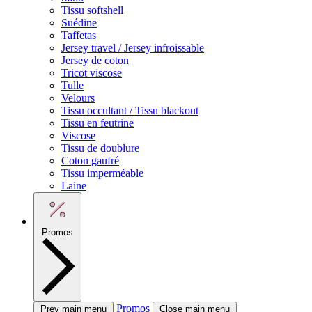
Tissu softshell
Suédine
Taffetas
Jersey travel / Jersey infroissable
Jersey de coton
Tricot viscose
Tulle
Velours
Tissu occultant / Tissu blackout
Tissu en feutrine
Viscose
Tissu de doublure
Coton gaufré
Tissu imperméable
Laine
Promos
Promos
Prev main menu
Close main menu