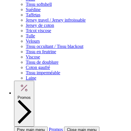
Tissu softshell
Suédine
Taffetas
Jersey travel / Jersey infroissable
Jersey de coton
Tricot viscose
Tulle
Velours
Tissu occultant / Tissu blackout
Tissu en feutrine
Viscose
Tissu de doublure
Coton gaufré
Tissu imperméable
Laine
Promos
Promos
Prev main menu
Close main menu