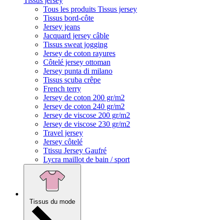
Tissus jersey
Tous les produits Tissus jersey
Tissus bord-côte
Jersey jeans
Jacquard jersey câble
Tissus sweat jogging
Jersey de coton rayures
Côtelé jersey ottoman
Jersey punta di milano
Tissus scuba crêpe
French terry
Jersey de coton 200 gr/m2
Jersey de coton 240 gr/m2
Jersey de viscose 200 gr/m2
Jersey de viscose 230 gr/m2
Travel jersey
Jersey côtelé
Ttissu Jersey Gaufré
Lycra maillot de bain / sport
Tissus du mode