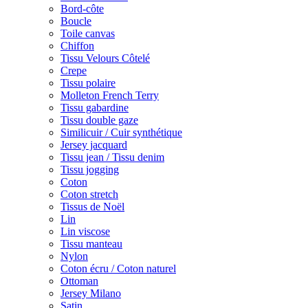
Bord-côte
Boucle
Toile canvas
Chiffon
Tissu Velours Côtelé
Crepe
Tissu polaire
Molleton French Terry
Tissu gabardine
Tissu double gaze
Similicuir / Cuir synthétique
Jersey jacquard
Tissu jean / Tissu denim
Tissu jogging
Coton
Coton stretch
Tissus de Noël
Lin
Lin viscose
Tissu manteau
Nylon
Coton écru / Coton naturel
Ottoman
Jersey Milano
Satin