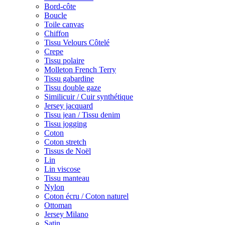
Bord-côte
Boucle
Toile canvas
Chiffon
Tissu Velours Côtelé
Crepe
Tissu polaire
Molleton French Terry
Tissu gabardine
Tissu double gaze
Similicuir / Cuir synthétique
Jersey jacquard
Tissu jean / Tissu denim
Tissu jogging
Coton
Coton stretch
Tissus de Noël
Lin
Lin viscose
Tissu manteau
Nylon
Coton écru / Coton naturel
Ottoman
Jersey Milano
Satin