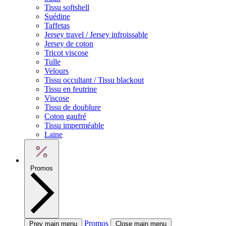
Tissu softshell
Suédine
Taffetas
Jersey travel / Jersey infroissable
Jersey de coton
Tricot viscose
Tulle
Velours
Tissu occultant / Tissu blackout
Tissu en feutrine
Viscose
Tissu de doublure
Coton gaufré
Tissu imperméable
Laine
Promos
Promos
Prev main menu
Close main menu