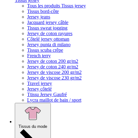
Tissus jersey
Tous les produits Tissus jersey
Tissus bord-côte
Jersey jeans
Jacquard jersey câble
Tissus sweat jogging
Jersey de coton rayures
Côtelé jersey ottoman
Jersey punta di milano
Tissus scuba crêpe
French terry
Jersey de coton 200 gr/m2
Jersey de coton 240 gr/m2
Jersey de viscose 200 gr/m2
Jersey de viscose 230 gr/m2
Travel jersey
Jersey côtelé
Ttissu Jersey Gaufré
Lycra maillot de bain / sport
Tissus du mode