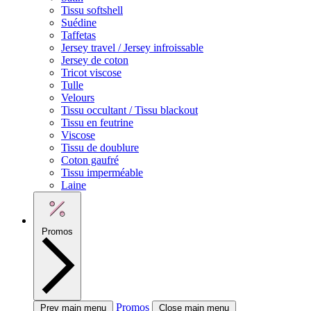
Tissu softshell
Suédine
Taffetas
Jersey travel / Jersey infroissable
Jersey de coton
Tricot viscose
Tulle
Velours
Tissu occultant / Tissu blackout
Tissu en feutrine
Viscose
Tissu de doublure
Coton gaufré
Tissu imperméable
Laine
Promos
Promos
Prev main menu
Close main menu