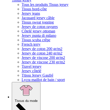
Tissus jersey
Tous les produits Tissus jersey
Tissus bord-côte
Jersey jeans
Jacquard jersey câble
Tissus sweat jogging
Jersey de coton rayures
Côtelé jersey ottoman
Jersey punta di milano
Tissus scuba crêpe
French terry
Jersey de coton 200 gr/m2
Jersey de coton 240 gr/m2
Jersey de viscose 200 gr/m2
Jersey de viscose 230 gr/m2
Travel jersey
Jersey côtelé
Ttissu Jersey Gaufré
Lycra maillot de bain / sport
Tissus du mode