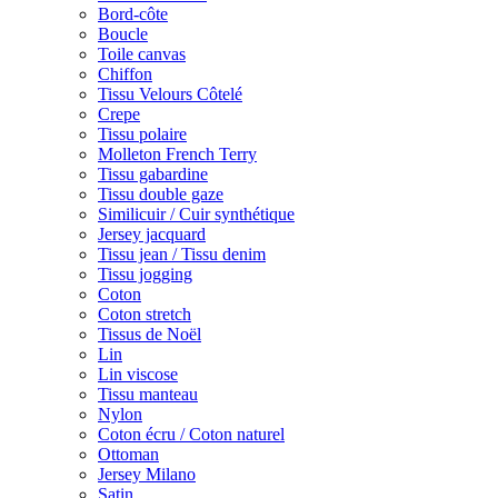
Bord-côte
Boucle
Toile canvas
Chiffon
Tissu Velours Côtelé
Crepe
Tissu polaire
Molleton French Terry
Tissu gabardine
Tissu double gaze
Similicuir / Cuir synthétique
Jersey jacquard
Tissu jean / Tissu denim
Tissu jogging
Coton
Coton stretch
Tissus de Noël
Lin
Lin viscose
Tissu manteau
Nylon
Coton écru / Coton naturel
Ottoman
Jersey Milano
Satin