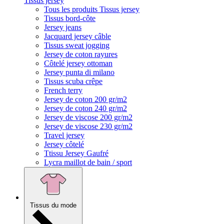
Tissus jersey
Tous les produits Tissus jersey
Tissus bord-côte
Jersey jeans
Jacquard jersey câble
Tissus sweat jogging
Jersey de coton rayures
Côtelé jersey ottoman
Jersey punta di milano
Tissus scuba crêpe
French terry
Jersey de coton 200 gr/m2
Jersey de coton 240 gr/m2
Jersey de viscose 200 gr/m2
Jersey de viscose 230 gr/m2
Travel jersey
Jersey côtelé
Ttissu Jersey Gaufré
Lycra maillot de bain / sport
Tissus du mode