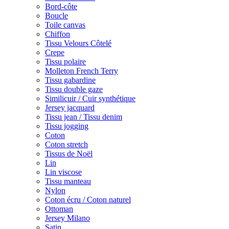
Bord-côte
Boucle
Toile canvas
Chiffon
Tissu Velours Côtelé
Crepe
Tissu polaire
Molleton French Terry
Tissu gabardine
Tissu double gaze
Similicuir / Cuir synthétique
Jersey jacquard
Tissu jean / Tissu denim
Tissu jogging
Coton
Coton stretch
Tissus de Noël
Lin
Lin viscose
Tissu manteau
Nylon
Coton écru / Coton naturel
Ottoman
Jersey Milano
Satin