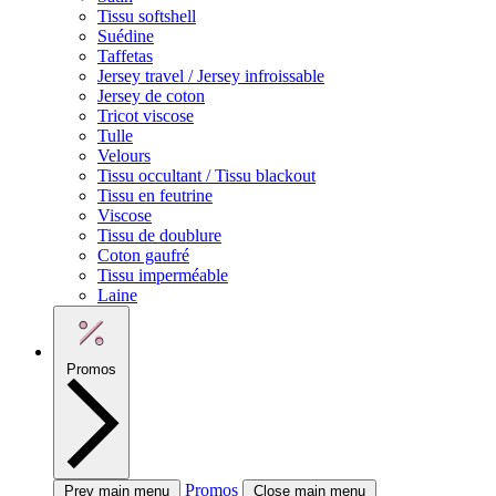
Tissu softshell
Suédine
Taffetas
Jersey travel / Jersey infroissable
Jersey de coton
Tricot viscose
Tulle
Velours
Tissu occultant / Tissu blackout
Tissu en feutrine
Viscose
Tissu de doublure
Coton gaufré
Tissu imperméable
Laine
Promos
Promos
Prev main menu
Close main menu