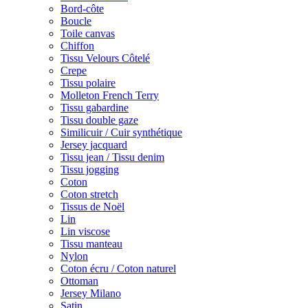
Bord-côte
Boucle
Toile canvas
Chiffon
Tissu Velours Côtelé
Crepe
Tissu polaire
Molleton French Terry
Tissu gabardine
Tissu double gaze
Similicuir / Cuir synthétique
Jersey jacquard
Tissu jean / Tissu denim
Tissu jogging
Coton
Coton stretch
Tissus de Noël
Lin
Lin viscose
Tissu manteau
Nylon
Coton écru / Coton naturel
Ottoman
Jersey Milano
Satin