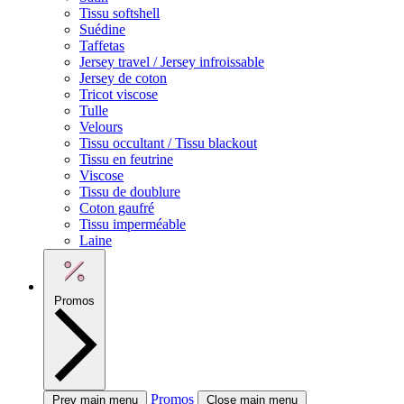
Tissu softshell
Suédine
Taffetas
Jersey travel / Jersey infroissable
Jersey de coton
Tricot viscose
Tulle
Velours
Tissu occultant / Tissu blackout
Tissu en feutrine
Viscose
Tissu de doublure
Coton gaufré
Tissu imperméable
Laine
Promos
Promos
Prev main menu
Close main menu