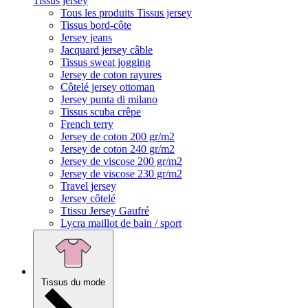
Tissus jersey
Tous les produits Tissus jersey
Tissus bord-côte
Jersey jeans
Jacquard jersey câble
Tissus sweat jogging
Jersey de coton rayures
Côtelé jersey ottoman
Jersey punta di milano
Tissus scuba crêpe
French terry
Jersey de coton 200 gr/m2
Jersey de coton 240 gr/m2
Jersey de viscose 200 gr/m2
Jersey de viscose 230 gr/m2
Travel jersey
Jersey côtelé
Ttissu Jersey Gaufré
Lycra maillot de bain / sport
Tissus du mode